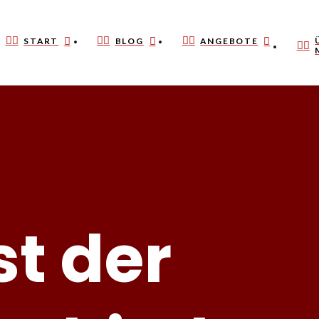
START
BLOG
ANGEBOTE
st der