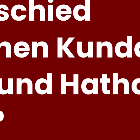
schied
hen Kunda
und Hath
?