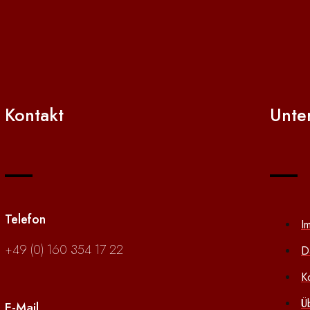
Kontakt
Unte
Telefon
I
+49 (0) 160 354 17 22
D
K
Ü
E-Mail