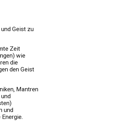
 und Geist zu
mte Zeit
ungen) wie
ren die
gen den Geist
niken, Mantren
 und
ten)
en und
 Energie.