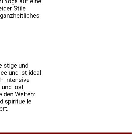
i Yoga auf eine
ider Stile
 ganzheitliches
eistige und
ce und ist ideal
ch intensive
 und löst
eiden Welten:
 spirituelle
ert.