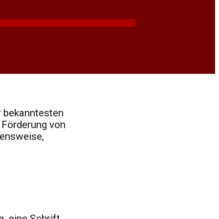
er bekanntesten
e Förderung von
hensweise,
, eine Schrift