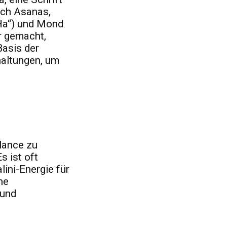
rch Asanas,
Ha“) und Mond
r gemacht,
Basis der
haltungen, um
alance zu
s ist oft
ini-Energie für
he
 und