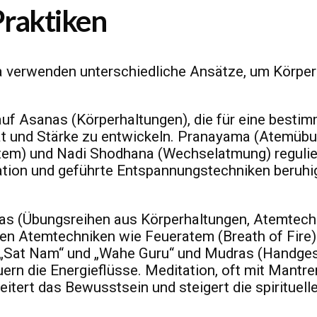
Praktiken
a verwenden unterschiedliche Ansätze, um Körper
auf Asanas (Körperhaltungen), die für eine bestim
tät und Stärke zu entwickeln. Pranayama (Atemüb
tem) und Nadi Shodhana (Wechselatmung) regulie
ation und geführte Entspannungstechniken beruhi
yas (Übungsreihen aus Körperhaltungen, Atemtech
ven Atemtechniken wie Feueratem (Breath of Fire)
„Sat Nam“ und „Wahe Guru“ und Mudras (Handges
ern die Energieflüsse. Meditation, oft mit Mantr
itert das Bewusstsein und steigert die spirituelle